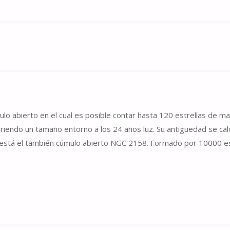
lo abierto en el cual es posible contar hasta 120 estrellas de m
briendo un tamaño entorno a los 24 años luz. Su antigüedad se cal
está el también cúmulo abierto NGC 2158. Formado por 10000 es