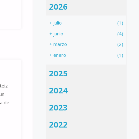
2026
+
julio
(1)
+
junio
(4)
+
marzo
(2)
+
enero
(1)
2025
teiz
2024
un
za de
2023
2022