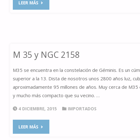
"ÚLTIMAS
LEER MÁS
IMÁGENES
DESDE
LE
M 35 y NGC 2158
PETIT
M35 se encuentra en la constelación de Géminis. Es un cúmu
BOROBIA"
superior a la 13. Dista de nosotros unos 2800 años luz, cu
aproximadamente 95 millones de años. Muy cerca de M35 
y mucho más compacto que su vecino. …
4 DICIEMBRE, 2015
IMPORTADOS
"M
LEER MÁS