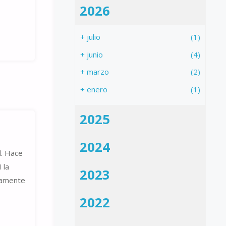
2026
+
julio
(1)
+
junio
(4)
+
marzo
(2)
+
enero
(1)
2025
2024
d. Hace
 la
2023
ivamente
2022