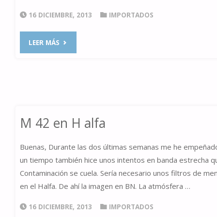
16 DICIEMBRE, 2013
IMPORTADOS
"OBSERVACIÓN
LEER MÁS
DE
LA
LUNA
M 42 en H alfa
Y
Buenas, Durante las dos últimas semanas me he empeñado e
JÚPITER"
un tiempo también hice unos intentos en banda estrecha que 
Contaminación se cuela. Sería necesario unos filtros de m
en el Halfa. De ahí la imagen en BN. La atmósfera …
16 DICIEMBRE, 2013
IMPORTADOS