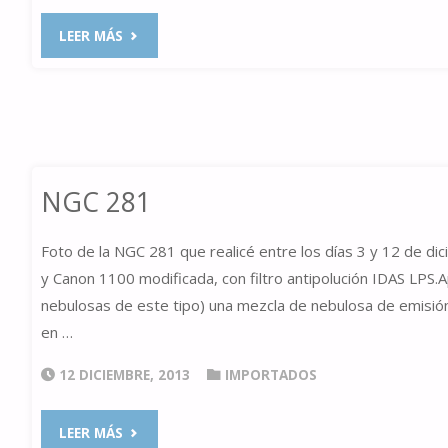
"M
LEER MÁS
42
EN
H
NGC 281
ALFA"
Foto de la NGC 281 que realicé entre los días 3 y 12 de d
y Canon 1100 modificada, con filtro antipolución IDAS LPS.
nebulosas de este tipo) una mezcla de nebulosa de emisión 
en …
12 DICIEMBRE, 2013
IMPORTADOS
"NGC
LEER MÁS