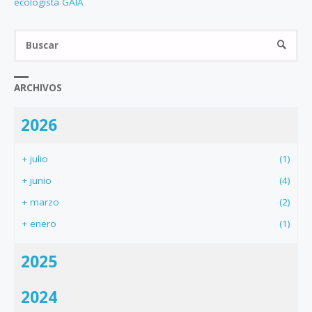
ecologista GAIA
Bus
BUSCA
ARCHIVOS
2026
+
julio
(1)
+
junio
(4)
+
marzo
(2)
+
enero
(1)
2025
2024