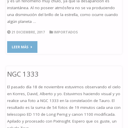
y es un fenómeno muy chulo, ya que la desaparición es
instantánea. Al no poseer atmósfera no se va produciendo
una disminución del brillo de la estrella, como ocurre cuando
algún planeta …
21 DICIEMBRE, 2017
IMPORTADOS
"LUZ
LEER MÁS
CENICIENTA
Y
NGC 1333
OCULTACIÓN
El pasado día 18 de noviembre estuvimos observando el cielo
RASANTE"
en Korres, David, Alberto y yo. Estuvimos haciendo visual y yo
realice una foto a NGC 1333 en la constelación de Tauro. El
resultado es la suma de 54 fotos de 19 minutos cada una con
telescopio ED 110 de Long Perng y canon 1100 modificada.
Apilado y procesado con PixInsight. Espero que os guste, un