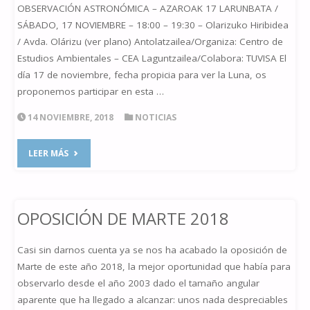
OBSERVACIÓN ASTRONÓMICA – AZAROAK 17 LARUNBATA /
SÁBADO, 17 NOVIEMBRE – 18:00 – 19:30 – Olarizuko Hiribidea
/ Avda. Olárizu (ver plano) Antolatzailea/Organiza: Centro de
Estudios Ambientales – CEA Laguntzailea/Colabora: TUVISA El
día 17 de noviembre, fecha propicia para ver la Luna, os
proponemos participar en esta …
14 NOVIEMBRE, 2018
NOTICIAS
"OBSERVACIÓN
LEER MÁS
17
DE
OPOSICIÓN DE MARTE 2018
NOVIEMBRE
Casi sin darnos cuenta ya se nos ha acabado la oposición de
2018"
Marte de este año 2018, la mejor oportunidad que había para
observarlo desde el año 2003 dado el tamaño angular
aparente que ha llegado a alcanzar: unos nada despreciables