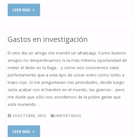
"NEBULOSA
LEER MÁS
DE
LA
Gastos en investigación
CAVERNA
El otro día un amigo me mandó un whatsapp. Como buenos
SH2-
amigos no desperdiciamos ni la más mínima oportunidad de
meter el dedo en la llaga… y como nos conocemos sabe
155"
perfectamente que a este tipo de cosas entro como torito a
trapo rojo. Si me preguntasen mis prioridades, desde luego
sería acabar con el hambre en el mundo, las guerras… pero
me duele que sólo nos acordemos de la pobre gente que
está muriendo …
24 OCTUBRE, 2015
IMPORTADOS
"GASTOS
LEER MÁS