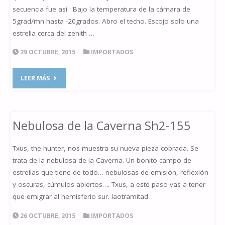
secuencia fue así : Bajo la temperatura de la cámara de
5grad/mn hasta -20grados. Abro el techo. Escojo solo una
estrella cerca del zenith …
29 OCTUBRE, 2015
IMPORTADOS
"LE
LEER MÁS
PETIT
BOROBIA"
Nebulosa de la Caverna Sh2-155
Txus, the hunter, nos muestra su nueva pieza cobrada. Se
trata de la nebulosa de la Caverna. Un bonito campo de
estrellas que tiene de todo… nebulosas de emisión, reflexión
y oscuras, cúmulos abiertos…. Txus, a este paso vas a tener
que emigrar al hemisferio sur. laotramitad
26 OCTUBRE, 2015
IMPORTADOS