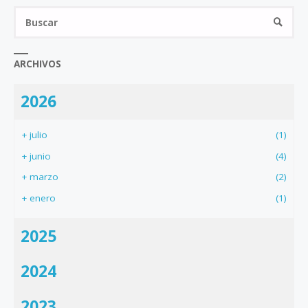
Bus
BUSCA
ARCHIVOS
2026
+
julio
(1)
+
junio
(4)
+
marzo
(2)
+
enero
(1)
2025
2024
2023