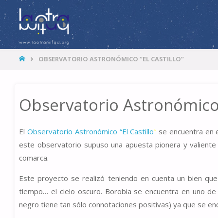
LA
OTRA
MITAD
HOME
OBSERVATORIO ASTRONÓMICO “EL CASTILLO”
Observatorio Astronómico “
El
Observatorio Astronómico “El Castillo
“
se encuentra en e
este observatorio supuso una apuesta pionera y valiente
comarca.
Este proyecto se realizó teniendo en cuenta un bien qu
tiempo… el cielo oscuro. Borobia se encuentra en uno de 
negro tiene tan sólo connotaciones positivas) ya que se en