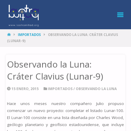
LA
OTRA
MITAD
HOME
IMPORTADOS
OBSERVANDO LA LUNA: CRÁTER CLAVIUS
(LUNAR-9)
Observando la Luna:
Cráter Clavius (Lunar-9)
15 ENERO, 2015
IMPORTADOS
/
OBSERVANDO LA LUNA
Hace unos meses nuestro compañero Julio propuso
comenzar un nuevo proyecto: completar el listado Lunar-100.
El Lunar-100 consiste en una lista diseñada por Charles Wood,
geólogo planetario y geofísico estadounidense, que incluye