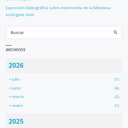
Exposición bibliográfica sobre Astronomía de la biblioteca
ecologista GAIA
Bus
BUSCA
ARCHIVOS
2026
+
julio
(1)
+
junio
(4)
+
marzo
(2)
+
enero
(1)
2025