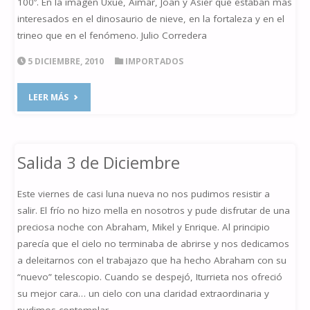
100º. En la imagen Uxue, Aimar, Joan y Asier que estaban más
interesados en el dinosaurio de nieve, en la fortaleza y en el
trineo que en el fenómeno. Julio Corredera
5 DICIEMBRE, 2010
IMPORTADOS
"PARHELIO
LEER MÁS
4
DE
Salida 3 de Diciembre
DICIEMBRE"
Este viernes de casi luna nueva no nos pudimos resistir a
salir. El frío no hizo mella en nosotros y pude disfrutar de una
preciosa noche con Abraham, Mikel y Enrique. Al principio
parecía que el cielo no terminaba de abrirse y nos dedicamos
a deleitarnos con el trabajazo que ha hecho Abraham con su
“nuevo” telescopio. Cuando se despejó, Iturrieta nos ofreció
su mejor cara… un cielo con una claridad extraordinaria y