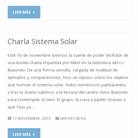
"CHARLA
LEER MÁS
CONOCE
EL
Charla Sistema Solar
CIELO"
Este 16 de noviembre tuvimos la suerte de poder disfrutar de
una bonita charla impartida por Mikel en la biblioteca del c.c
Ibaiondo. De una forma sencilla, cargada de multitud de
ejemplos y comparaciones, hizo un repaso sobre los objetos
que forman el sistema solar. Hubo numerosos participantes,
y tras la charla subimos a la terraza del centro cívico Ibaiondo
para contemplar el cielo. El grupo, la Luna y Júpiter Gracias a
que Txus ya …
17 NOVIEMBRE, 2010
IMPORTADOS
"CHARLA
LEER MÁS