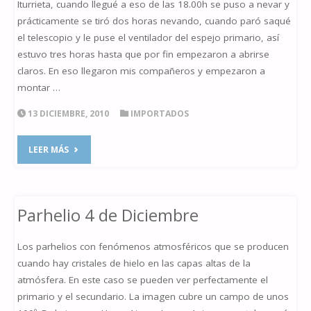
Iturrieta, cuando llegué a eso de las 18.00h se puso a nevar y
prácticamente se tiró dos horas nevando, cuando paró saqué
el telescopio y le puse el ventilador del espejo primario, así
estuvo tres horas hasta que por fin empezaron a abrirse
claros. En eso llegaron mis compañeros y empezaron a
montar …
13 DICIEMBRE, 2010
IMPORTADOS
"SALIDA
LEER MÁS
3
DE
Parhelio 4 de Diciembre
DICIEMBRE
Los parhelios con fenómenos atmosféricos que se producen
2010
cuando hay cristales de hielo en las capas altas de la
atmósfera. En este caso se pueden ver perfectamente el
ITURRIETA"
primario y el secundario. La imagen cubre un campo de unos