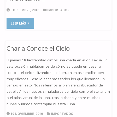
pudimos contemplar …
5 DICIEMBRE, 2010
IMPORTADOS
"SALIDA
LEER MÁS
3
DE
Charla Conoce el Cielo
DICIEMBRE"
El jueves 18 laotramitad dimos una charla en el c.c. Lakua. En
esta ocasión hablábamos de cómo se puede empezar a
conocer el cielo utilizando unas herramientas sencillas pero
muy eficaces… eso lo sabemos todos los que llevamos un
tiempo en esto. Nos referimos al planisferio (buscador de
estrellas), los nuevos simuladores del cielo como el stellarium
o el atlas virtual de la luna. Tras la charla y entre muchas
nubes pudimos contemplar nuestra Luna …
19 NOVIEMBRE, 2010
IMPORTADOS