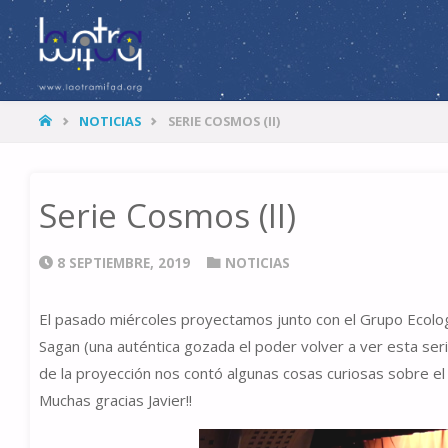
LA
OTRA
MITAD
HOME
NOTICIAS
SERIE COSMOS (II)
Serie Cosmos (II)
8 SEPTIEMBRE, 2019
NOTICIAS
El pasado miércoles proyectamos junto con el Grupo Ecolog
Sagan (una auténtica gozada el poder volver a ver esta seri
de la proyección nos contó algunas cosas curiosas sobre e
Muchas gracias Javier!!