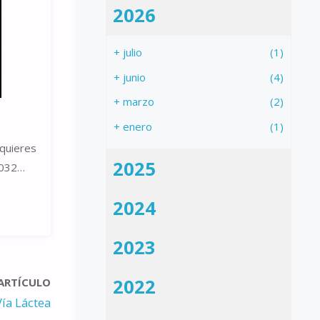
2026
+
julio
(1)
+
junio
(4)
+
marzo
(2)
+
enero
(1)
 quieres
2025
2032…
2024
2023
2022
 ARTÍCULO
Vía Láctea